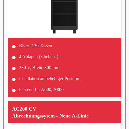
Bis zu 130 Tassen
4 Ablagen (3 beheizt)
230 V, Breite 300 mm
Installation an beliebiger Position
Passend für A600, A800
AC200 CV
Abrechnungssytem - Neue A-Linie