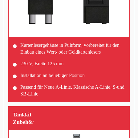
Kartenlesergehäuse in Pultform, vorbereitet für den
Einbau eines Wert- oder Geldkartenlesers
230 V, Breite 125 mm
Installation an beliebiger Position
Passend für Neue A-Linie, Klassische A-Linie, S-und
SB-Linie
Tankkit
Zubehör