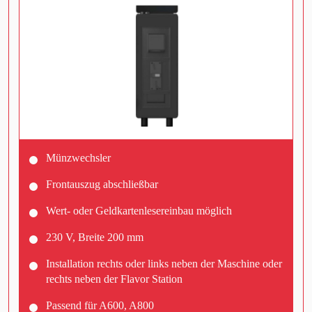
Münzwechsler
Frontauszug abschließbar
Wert- oder Geldkartenlesereinbau möglich
230 V, Breite 200 mm
Installation rechts oder links neben der Maschine oder
rechts neben der Flavor Station
Passend für A600, A800