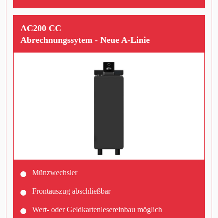
AC200 CC
Abrechnungssytem - Neue A-Linie
Münzwechsler
Frontauszug abschließbar
Wert- oder Geldkartenlesereinbau möglich