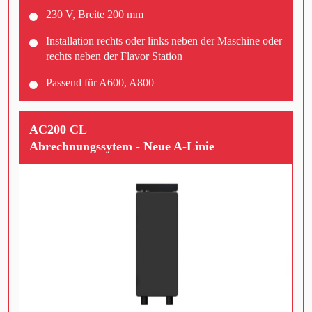
230 V, Breite 200 mm
Installation rechts oder links neben der Maschine oder
rechts neben der Flavor Station
Passend für A600, A800
AC200 CL
Abrechnungssytem - Neue A-Linie