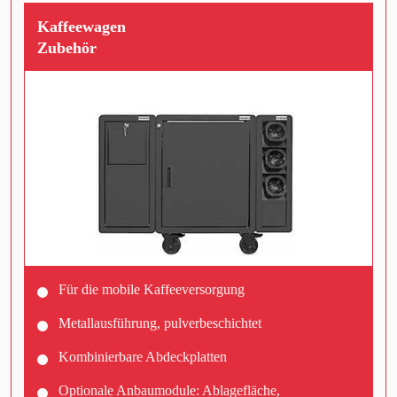
Kaffeewagen
Zubehör
Für die mobile Kaffeeversorgung
Metallausführung, pulverbeschichtet
Kombinierbare Abdeckplatten
Optionale Anbaumodule: Ablagefläche,