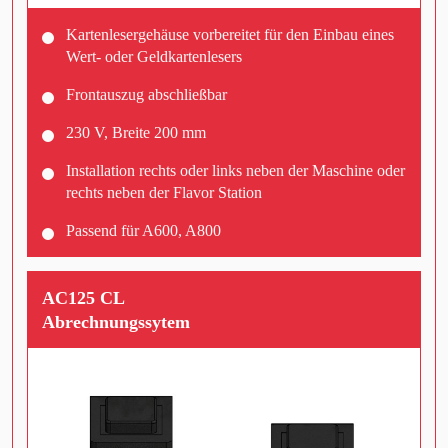
Kartenlesergehäuse vorbereitet für den Einbau eines
Wert- oder Geldkartenlesers
Frontauszug abschließbar
230 V, Breite 200 mm
Installation rechts oder links neben der Maschine oder
rechts neben der Flavor Station
Passend für A600, A800
AC125 CL
Abrechnungssytem